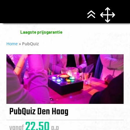
Laagste prijsgarantie
Home
»
PubQuiz
PubQuiz Den Haag
22,50
vanaf
p.p