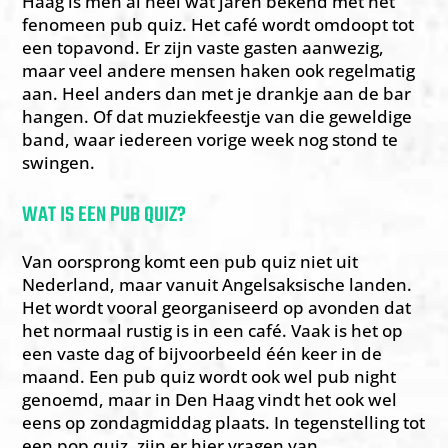
Haag is men al heel wat jaren bekend met het
fenomeen pub quiz. Het café wordt omdoopt tot
een topavond. Er zijn vaste gasten aanwezig,
maar veel andere mensen haken ook regelmatig
aan. Heel anders dan met je drankje aan de bar
hangen. Of dat muziekfeestje van die geweldige
band, waar iedereen vorige week nog stond te
swingen.
WAT IS EEN PUB QUIZ?
Van oorsprong komt een pub quiz niet uit
Nederland, maar vanuit Angelsaksische landen.
Het wordt vooral georganiseerd op avonden dat
het normaal rustig is in een café. Vaak is het op
een vaste dag of bijvoorbeeld één keer in de
maand. Een pub quiz wordt ook wel pub night
genoemd, maar in Den Haag vindt het ook wel
eens op zondagmiddag plaats. In tegenstelling tot
een pop quiz, zijn er hier vragen van