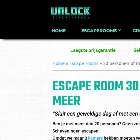
HOME
ESCAPEROOMS
GR
Laagste prijsgarantie
Gel
Home
»
Escape rooms
»
30 personen of m
ESCAPE ROOM 30
MEER
“Sluit een geweldige dag af met een 
Ben je met meer dan 20 personen? Geen zorge
Scheveningen escapen!
Omdat we maar 3
kamers
hebben moeten we 