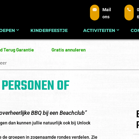
Mail
0
ons
OEPEN
KINDERFEESTJE
ACTIVITEITEN
CO
d Terug Garantie
Gratis annuleren
eer
 PERSONEN OF
overheerlijke BBQ bij een Beachclub”
n dan kunnen jullie natuurlijk ook bij Unlock
de groepen in zogenaamde rondes verdelen. Zie