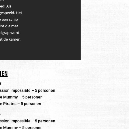
ed! Als
 gespeeld. Het
op een schip
hint die met
rdgrap word
et de kamer.
NEN
3.
ssion Impossible – 5 personen
he Mummy – 5 personen
e Pirates – 5 personen
6
ssion Impossible – 5 personen
he Mummy – 5 personen