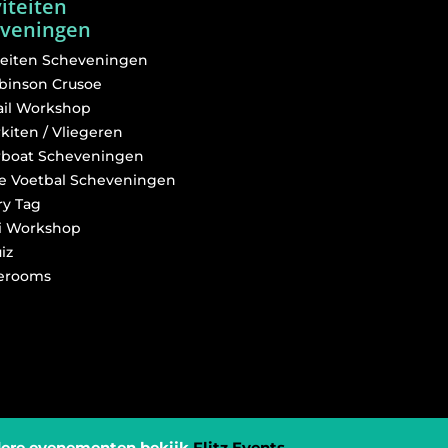
viteiten
veningen
iteiten Scheveningen
binson Crusoe
ail Workshop
kiten / Vliegeren
boat Scheveningen
e Voetbal Scheveningen
ry Tag
ti Workshop
iz
erooms
dere evenementen bekijk
Flitz Events