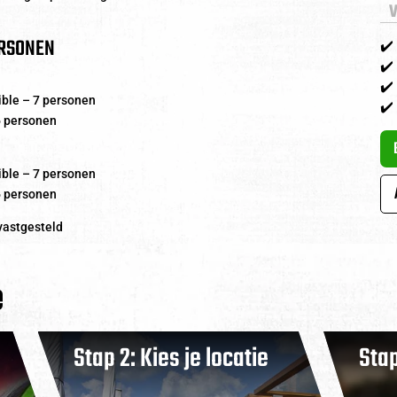
RSONEN
✔️
✔️
✔️
ble – 7 personen
✔️
 personen
ble – 7 personen
 personen
vastgesteld
e
Stap 2: Kies je locatie
Stap