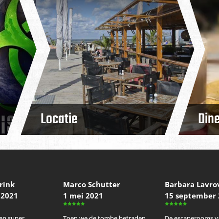
Locatie
Dine
erink
Marco Schutter
Barbara Lavro
 2021
1 mei 2021
15 september
en super
Toen we de tombe betraden
De escaperooms v