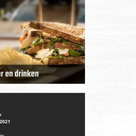
r en drinken
v
 2021
an