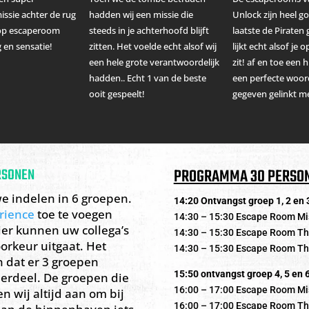
ssie achter de rug
hadden wij een missie die
Unlock zijn heel go
top escaperoom
steeds in je achterhoofd blijft
laatste de Piraten
 en sensatie!
zitten. Het voelde echt alsof wij
lijkt echt alsof je 
een hele grote verantwoordelijk
zit! af en toe een 
hadden.. Echt 1 van de beste
een perfecte woo
ooit gespeelt!
gegeven gelinkt m
RSONEN
PROGRAMMA 30 PERSO
e indelen in 6 groepen.
14:20 Ontvangst groep 1, 2 en 
rience
toe te voegen
14:30 – 15:30 Escape Room Mi
r kunnen uw collega’s
14:30 – 15:30 Escape Room T
oorkeur uitgaat. Het
14:30 – 15:30 Escape Room Th
 dat er 3 groepen
15:50 ontvangst groep 4, 5 en 
onderdeel. De groepen die
16:00 – 17:00 Escape Room Mi
n wij altijd aan om bij
16:00 – 17:00 Escape Room T