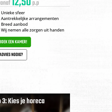
12,50
vanaf
p.p
 Unieke sfeer
 Aantrekkelijke arrangementen
 Breed aanbod
 Wij nemen alle zorgen uit handen
BOEK EEN KAMER!
ADVIES NODIG?
 3: Kies je horeca