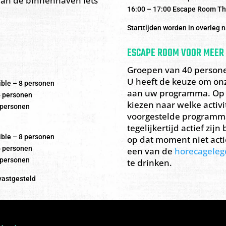
an de binnenhaven iets
16:00 – 17:00 Escape Room Th
Starttijden worden in overleg 
ESCAPE ROOM VOOR MEER 
Groepen van 40 persone
U heeft de keuze om onz
ble – 8 personen
aan uw programma. Op 
 personen
kiezen naar welke activi
 personen
voorgestelde programma
tegelijkertijd actief zij
ble – 8 personen
op dat moment niet actie
 personen
een van de
horecagele
 personen
te drinken.
vastgesteld