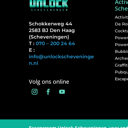
Acti
Sche
Activ
Schokkerweg 44
De Ro
2583 BJ Den Haag
Cockt
(Scheveningen)
Power
T :
070 – 200 24 64
Power
E :
Bubbl
info@unlockscheveninge
Arche
n.nl
Graffi
Pubqu
Escap
Volg ons online
Escaperoom Unlock Scheveningen, voor an