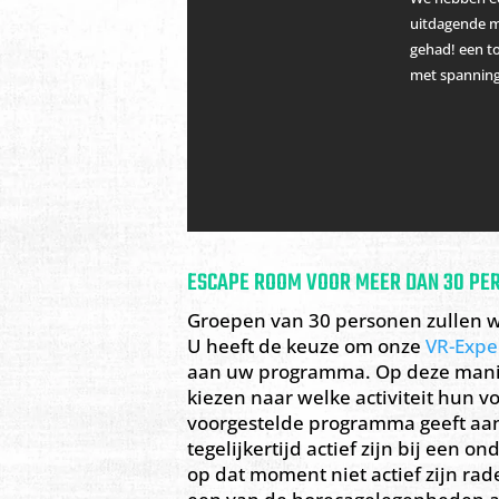
uitdagende mi
gehad! een 
met spanning
ESCAPE ROOM VOOR MEER DAN 30 PE
Groepen van 30 personen zullen w
U heeft de keuze om onze
VR-Expe
aan uw programma. Op deze manie
kiezen naar welke activiteit hun v
voorgestelde programma geeft aan
tegelijkertijd actief zijn bij een 
op dat moment niet actief zijn rade